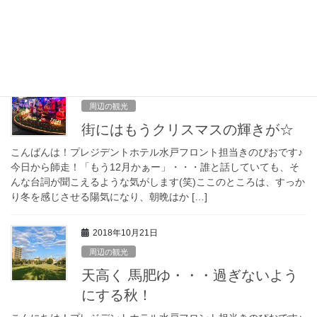
こんばんは！プレジデントホテル水戸フロント担当きのぴおです♪
昨日は、だいぶ気温が上がって、ニュースでは半袖姿で「暑
い！」と言っている方がたくさんいましたね☆ きのぴおは、のん
びり家にこもってしまいましたが、午後になって […]
2018年12月1日
周辺の観光
街にはもうクリスマスの輝きが☆
こんばんは！プレジデントホテル水戸フロント担当きのぴおです♪
今日から師走！「もう12月かぁー」・・・誰と話していても、そ
んな台詞が聞こえるような気がします(笑)ここのところは、すっか
り冬を感じさせる陽気になり、朝晩はか […]
2018年10月21日
周辺の観光
天高く 馬肥ゆ・・・過ぎないよう
にする秋！