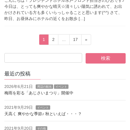
こんにちは！プレジデントホテル水戸フロント担当きのぴおです♪
今日は、とっても爽やかな晴天☆清々しい陽気に誘われて、お出
かけされている方も多くいらっしゃることと思います(^^) さて、
昨日、お昼休みにホテルの近くをお散歩 […]
投
固
固
固
1
2
…
17
»
稿
定
定
定
ペ
ペ
ペ
ナ
ー
ー
ー
ビ
ジ
ジ
ジ
ゲ
最近の投稿
ー
2026年6月21日
シ
周辺の観光
イベント
梅雨を彩る「あじさいまつり」開催中
ョ
ン
2021年9月29日
イベント
天高く 爽やかな季節♪ 秋といえば・・・？
2021年9月20日
その他