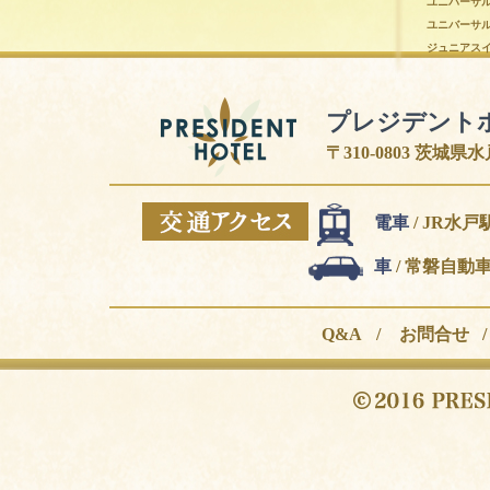
ユニバーサ
ユニバーサ
ジュニアス
プレジデント
〒310-0803 茨城県水戸市
交通アクセス
電車
/ JR水
車
/ 常磐自動車
Q&A
/
お問合せ